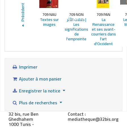
Précédent
709 NAU
709 NON
709 PAN
7
Textes sur
دلالات الأثر |
La
Le
images
Les
Renaissance
M
significations
et ses avant-
de
courriers dans
l'empreinte
l'art
d'Occident
Imprimer
Ajouter à mon panier
Enregistrer la notice
Plus de recherches
32 bis, rue Ben
Contact :
Ghedhahem
mediatheque@32bis.org
1000 Tunis -