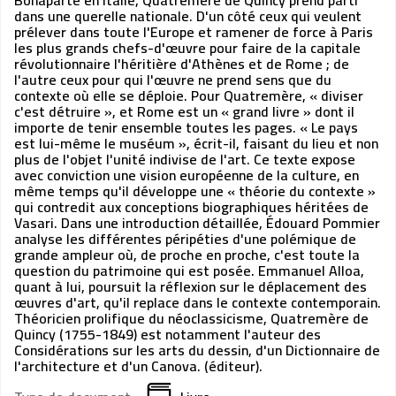
Bonaparte en Italie, Quatremère de Quincy prend parti
dans une querelle nationale. D'un côté ceux qui veulent
prélever dans toute l'Europe et ramener de force à Paris
les plus grands chefs-d'œuvre pour faire de la capitale
révolutionnaire l'héritière d'Athènes et de Rome ; de
l'autre ceux pour qui l'œuvre ne prend sens que du
contexte où elle se déploie. Pour Quatremère, « diviser
c'est détruire », et Rome est un « grand livre » dont il
importe de tenir ensemble toutes les pages. « Le pays
est lui-même le muséum », écrit-il, faisant du lieu et non
plus de l'objet l'unité indivise de l'art. Ce texte expose
avec conviction une vision européenne de la culture, en
même temps qu'il développe une « théorie du contexte »
qui contredit aux conceptions biographiques héritées de
Vasari. Dans une introduction détaillée, Édouard Pommier
analyse les différentes péripéties d'une polémique de
grande ampleur où, de proche en proche, c'est toute la
question du patrimoine qui est posée. Emmanuel Alloa,
quant à lui, poursuit la réflexion sur le déplacement des
œuvres d'art, qu'il replace dans le contexte contemporain.
Théoricien prolifique du néoclassicisme, Quatremère de
Quincy (1755-1849) est notamment l'auteur des
Considérations sur les arts du dessin, d'un Dictionnaire de
l'architecture et d'un Canova. (éditeur).