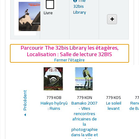
The
32bis
Library
Livre
Parcourir The 32bis Library les étagères
,
Localisation :
Salle de lecture 32BIS
(Fermer la navigation sur l'ét
Fermer l'étagère
Précédent
779 KOB
779 KON
779 KOS
77
Haikyo hyōryū
Bamako 2007
Le soleil
Ren
: Ruins
- VIIes
levant
de B
rencontres
africaines de
la
photographie
dans la ville et