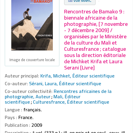
Vue MARC
Rencontres de Bamako 9 :
biennale africaine de la
photographie, [7 novembre
- 7 décembre 2009] /
organisées par le Ministère
de la culture du Mali et
Culturesfrance ; catalogue
sous la direction éditoriale
Image de couverture locale
de Michket Krifa et Laura
Serani [Livre]
Auteur principal:
Krifa, Michket, Éditeur scientifique
Co-auteur:
Sérani, Laura, Éditeur scientifique
Co-auteur collectivité:
Rencontres africaines de la
photographie, Auteur
;
Mali, Éditeur
scientifique
;
Culturesfrance, Éditeur scientifique
Langue :
français.
Pays :
France.
Publication :
2009
Description :
1 vol. (333 p.) : ill. en noir et en coul., couv. ill.